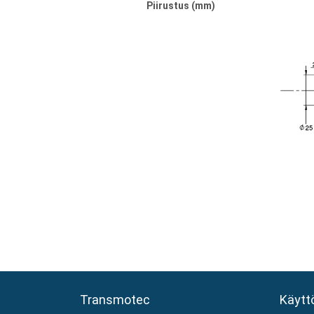
Piirustus (mm)
Transmotec
Transmotec
Käytt
Käytt