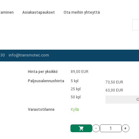
taminen
Asiakastapaukset
Ota meihin yhteyttä
ottorit
/
AI-015W-120-SC
 30
info@transmotec.com
Hinta per yksikkö
89,00 EUR
Paljousalennushinta
5 kpl
73,50 EUR
25 kpl
63,00 EUR
50 kpl
O
Varastotilanne
Kyllä
-
+