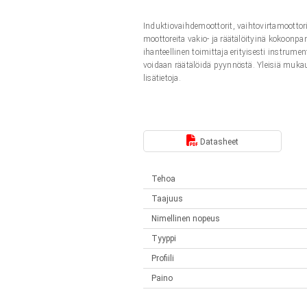
Lineaariset toimilaitteet
Synchronous-Asynchronous | 1-4 toimilaitteelle
Induktiovaihdemoottorit, vaihtovirtamootto
Français (EUR)
Ohjauslaatikot
moottoreita vakio- ja räätälöityinä kokoonp
Solenoidit
ihanteellinen toimittaja erityisesti instrume
Synchronous-Asynchronous | 1-4 toimilaitteelle
voidaan räätälöidä pyynnöstä. Yleisiä mukautu
Italiano (EUR)
lisätietoja.
Virtalähteet
Nederlands (EUR)
Virtalähteet
Datasheet
Polski (EUR)
Tehoa
Norsk (NOK)
Taajuus
Nimellinen nopeus
Suomi (EUR)
Tyyppi
Profiili
Svenska (SEK)
Paino