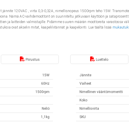
rit jännite 120VAC , virta 0,3-0,32A, nimellisnopeus 1500rpm teho 15W. Transmote
anoina. Nämä AC-vaihdemoottorit on suunniteltu jatkuvaan käyttöön ja sataprosent
nttien ja laitteiden valmistajille. Pidämme suuren määrän moottoreita varastossa väl
ksia ovat akselin mitat, kaapeliliitännät ja kaapelointi. Lue täältä lisää
mukautuk
Piirustus
Luettelo
15W
Jännite
60Hz
Vaiheet
1500rpm
Nimellinen vääntömomentti
Koko
Neliö
Nimellisvirta
1,1kg
SKU