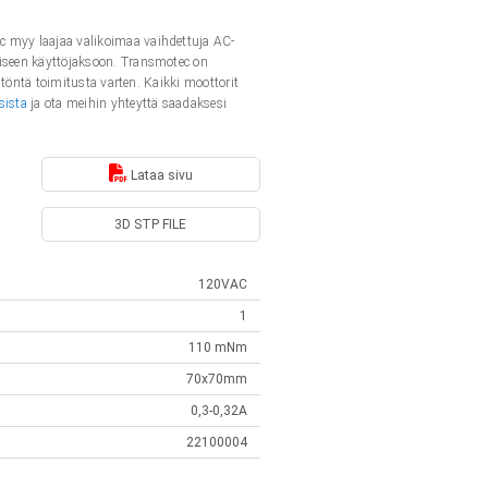
c myy laajaa valikoimaa vaihdettuja AC-
tiseen käyttöjaksoon. Transmotec on
itöntä toimitusta varten. Kaikki moottorit
sista
ja ota meihin yhteyttä saadaksesi
Lataa sivu
3D STP FILE
120VAC
1
110 mNm
70x70mm
0,3-0,32A
22100004