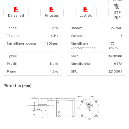
sivu
3D
STP
Datasheet
Piirustus
Luettelo
FILE
Tehoa
25W
Jännite
220VAC
Taajuus
60Hz
Vaiheet
3
Nimellinen nopeus
1600rpm
Nimellinen
170
vääntömomentti
mNm
Tyyppi
Koko
80x80mm
Profiili
Neliö
Nimellisvirta
0,17A
Paino
1,6kg
SKU
22100011
Piirustus (mm)