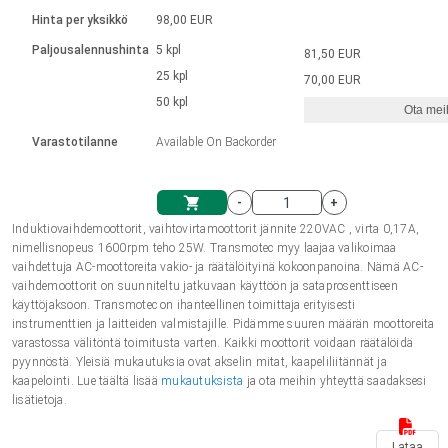
Kieli
Lineaariset toimilaitteet
Kosketinliitännällä
integroitu ohjain
Hinta per yksikkö
98,00 EUR
Harjatut DC-moottorin ajurit
Synchronous-Asynchronous | 1-4 toimilaitteelle
Askelmoottorien ajurit
Français (EUR)
Ø 28-42| 1-1400 rpm | <= 290 Ncm
Paljousalennushinta
5 kpl
81,50 EUR
Yksikköjärjestelmä
Solenoidit
DPWM-sarja
Ohjauslaatikot
25 kpl
Kuljetin 2–6 A
70,00 EUR
Harjattomat tasavirtamoottorien
Italiano (EUR)
50 kpl
Synchronous-Asynchronous | 1-4 toimilaitteelle
Ota meih
arvonlisävero
Virtalähteet
ajurit
Varastotilanne
Available On Backorder
Nederlands (EUR)
Virtalähteet
-
+
Polski (EUR)
Induktiovaihdemoottorit, vaihtovirtamoottorit jännite 220VAC , virta 0,17A,
Ostoskärry
nimellisnopeus 1600rpm teho 25W. Transmotec myy laajaa valikoimaa
vaihdettuja AC-moottoreita vakio- ja räätälöityinä kokoonpanoina. Nämä AC-
Norsk (NOK)
vaihdemoottorit on suunniteltu jatkuvaan käyttöön ja sataprosenttiseen
käyttöjaksoon. Transmotec on ihanteellinen toimittaja erityisesti
instrumenttien ja laitteiden valmistajille. Pidämme suuren määrän moottoreita
Suomi (EUR)
varastossa välitöntä toimitusta varten. Kaikki moottorit voidaan räätälöidä
pyynnöstä. Yleisiä mukautuksia ovat akselin mitat, kaapeliliitännät ja
kaapelointi. Lue täältä lisää
mukautuksista
ja ota meihin yhteyttä saadaksesi
lisätietoja.
Svenska (SEK)
Lataa