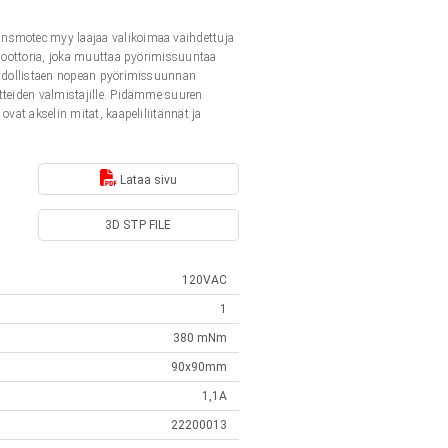
ansmotec myy laajaa valikoimaa vaihdettuja
 moottoria, joka muuttaa pyörimissuuntaa
mahdollistaen nopean pyörimissuunnan
tteiden valmistajille. Pidämme suuren
vat akselin mitat, kaapeliliitännät ja
Lataa sivu
3D STP FILE
120VAC
1
380 mNm
90x90mm
1,1A
22200013