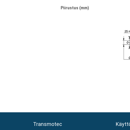
Piirustus (mm)
Transmotec
Transmotec
Käytt
Käytt