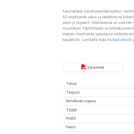
Lineaariset toimilaitteet
Synchronous-Asynchronous | 1-4 toimilaitteelle
Käännettävä induktiovaihdemoottori, vaihto
Français (EUR)
Ohjauslaatikot
AC-moottoreita vakio- ja räätälöityinä koko
Solenoidit
usein ja nopeasti. Moottoreissa on sisäinen
Synchronous-Asynchronous | 1-4 toimilaitteelle
muutoksen. Käyttömäärä on kolmekymmentä pro
Italiano (EUR)
määrän moottoreita varastossa välitöntä toim
Virtalähteet
kaapelointi. Lue täältä lisää
mukautuksista
Nederlands (EUR)
Virtalähteet
Polski (EUR)
Datasheet
Tehoa
Norsk (NOK)
Taajuus
Nimellinen nopeus
Suomi (EUR)
Tyyppi
Profiili
Svenska (SEK)
Paino