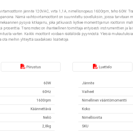
virtamoottorin jännite 120VAC, virta 1,1A, nimellisnopeus 1600rpm, teho 60W. Tr
onpanoina. Nämä vaihtovirtamoottorit on suunniteltu sovelluksiin, joissa tarvitaan
 mekaaninen pysyvä kitkajarru, joka jatkuvasti kytkee momenttijarrun roottoriin 
senttia. Transmotec on ihanteellinen toimittaja erityisesti instrumenttien ja lai
itusta varten. Kaikki moottorit voidaan räätälöidä pyynnöstä. Yleisiä mukautuksia o
ja ota meihin yhteyttä saadaksesi lisätietoja.
Piirustus
Luettelo
60W
Jännite
60Hz
Vaiheet
1600rpm
Nimellinen vääntömomentti
Käännettävä
Koko
Neliö
Nimellisvirta
2,8kg
SKU