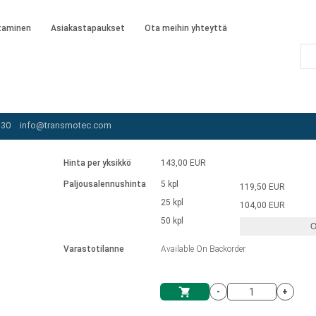
taminen
Asiakastapaukset
Ota meihin yhteyttä
oottorit
/
AIR-060W-120-SC
 30
info@transmotec.com
Hinta per yksikkö
143,00 EUR
Paljousalennushinta
5 kpl
119,50 EUR
25 kpl
104,00 EUR
50 kpl
O
Varastotilanne
Available On Backorder
-
+