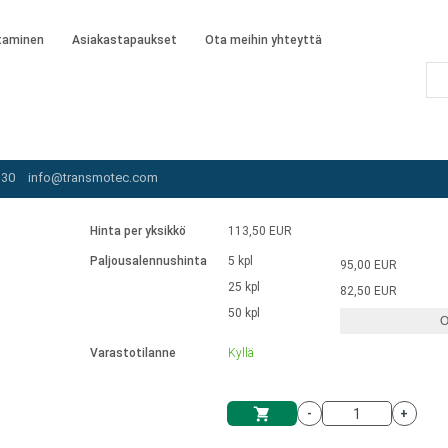
taminen
Asiakastapaukset
Ota meihin yhteyttä
ble gear motors
/
AIS-025W-120-SC
 30
info@transmotec.com
Hinta per yksikkö
113,50 EUR
Paljousalennushinta
5 kpl
95,00 EUR
25 kpl
82,50 EUR
50 kpl
O
Varastotilanne
Kyllä
-
+