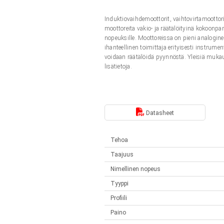
Lineaariset toimilaitteet
Synchronous-Asynchronous | 1-4 toimilaitteelle
Induktiovaihdemoottorit, vaihtovirtamootto
Français (EUR)
Ohjauslaatikot
moottoreita vakio- ja räätälöityinä kokoonp
Solenoidit
nopeuksille. Moottoreissa on pieni analogine
Synchronous-Asynchronous | 1-4 toimilaitteelle
ihanteellinen toimittaja erityisesti instrume
Italiano (EUR)
voidaan räätälöidä pyynnöstä. Yleisiä mukautu
Virtalähteet
lisätietoja.
Nederlands (EUR)
Virtalähteet
Polski (EUR)
Datasheet
Tehoa
Norsk (NOK)
Taajuus
Nimellinen nopeus
Suomi (EUR)
Tyyppi
Profiili
Svenska (SEK)
Paino