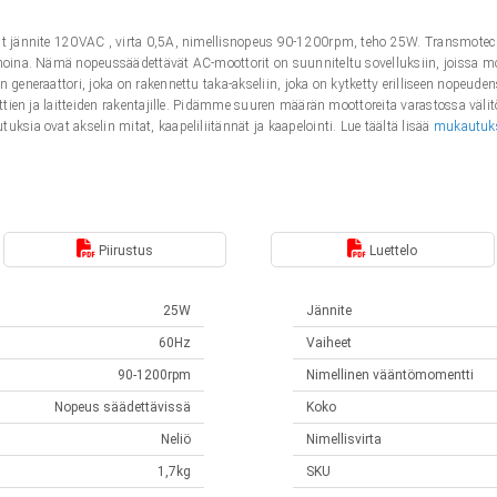
rit jännite 120VAC , virta 0,5A, nimellisnopeus 90-1200rpm, teho 25W. Transmotec
anoina. Nämä nopeussäädettävät AC-moottorit on suunniteltu sovelluksiin, joissa mo
n generaattori, joka on rakennettu taka-akseliin, joka on kytketty erilliseen nopeu
nttien ja laitteiden rakentajille. Pidämme suuren määrän moottoreita varastossa väli
ksia ovat akselin mitat, kaapeliliitännät ja kaapelointi. Lue täältä lisää
mukautuk
Piirustus
Luettelo
25W
Jännite
60Hz
Vaiheet
90-1200rpm
Nimellinen vääntömomentti
Nopeus säädettävissä
Koko
Neliö
Nimellisvirta
1,7kg
SKU