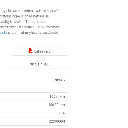
 myy laajaa valikoimaa vaihdettuja AC-
ottorin nopeus on asetettava eri
densäätöyksikköön. Transmotec on
töntä toimitusta varten. Kaikki moottorit
sista
ja ota meihin yhteyttä saadaksesi
Lataa sivu
3D STP FILE
120VAC
1
190 mNm
80x80mm
0,5A
22300004