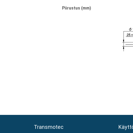
Piirustus (mm)
Transmotec
Transmotec
Käytt
Käytt