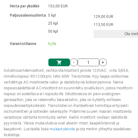
Kieli
Lineaariset toimilaitteet
Kosketinliitännällä
integroitu ohjain
Hinta per yksikkö
153,00 EUR
Harjatut DC-moottorin ajurit
Synchronous-Asynchronous | 1-4 toimilaitteelle
Askelmoottorien ajurit
Français (EUR)
Ø 28-42| 1-1400 rpm | <= 290 Ncm
Paljousalennushinta
5 kpl
129,00 EUR
Yksikköjärjestelmä
Solenoidit
DPWM-sarja
Ohjauslaatikot
25 kpl
Kuljetin 2–6 A
113,50 EUR
Harjattomat tasavirtamoottorien
Italiano (EUR)
50 kpl
Synchronous-Asynchronous | 1-4 toimilaitteelle
Ota meih
arvonlisävero
Virtalähteet
ajurit
Varastotilanne
Kyllä
Nederlands (EUR)
Virtalähteet
-
+
Polski (EUR)
Induktiovaihdemoottorit, vaihtovirtamoottorit jännite 120VAC , virta 0,85A,
Ostoskärry
nimellisnopeus 90-1200rpm, teho 60W. Transmotec myy laajaa valikoimaa
vaihdettuja AC-moottoreita vakio- ja räätälöityinä kokoonpanoina. Nämä
Norsk (NOK)
nopeussäädettävät AC-moottorit on suunniteltu sovelluksiin, joissa moottorin
nopeus on asetettava eri nopeuksille. Moottoreissa on pieni analoginen
generaattori, joka on rakennettu taka-akseliin, joka on kytketty erilliseen
Suomi (EUR)
nopeudensäätöyksikköön. Transmotec on ihanteellinen toimittaja erityisesti
instrumenttien ja laitteiden rakentajille. Pidämme suuren määrän moottoreita
varastossa välitöntä toimitusta varten. Kaikki moottorit voidaan räätälöidä
pyynnöstä. Yleisiä mukautuksia ovat akselin mitat, kaapeliliitännät ja
Svenska (SEK)
kaapelointi. Lue täältä lisää
mukautuksista
ja ota meihin yhteyttä saadaksesi
lisätietoja.