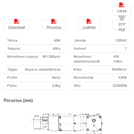
Lataa
sivu
3D
STP
Datasheet
Piirustus
Luettelo
FILE
Tehoa
60W
Jännite
120VAC
Taajuus
60Hz
Vaiheet
1
Nimellinen nopeus
90-1200rpm
Nimellinen
490
vääntömomentti
mNm
Tyyppi
Nopeus säädettävissä
Koko
90x90mm
Profiili
Neliö
Nimellisvirta
0,85A
Paino
2,8kg
SKU
22300008
Piirustus (mm)