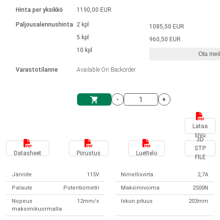
Kieli
Lineaariset toimilaitteet
Kosketinliitännällä
integroitu ohjain
Hinta per yksikkö
1190,00 EUR
Harjatut DC-moottorin ajurit
Synchronous-Asynchronous | 1-4 toimilaitteelle
Askelmoottorien ajurit
Français (EUR)
Ø 28-42| 1-1400 rpm | <= 290 Ncm
Paljousalennushinta
2 kpl
1085,50 EUR
Yksikköjärjestelmä
Solenoidit
DPWM-sarja
Ohjauslaatikot
5 kpl
Kuljetin 2–6 A
960,50 EUR
Harjattomat tasavirtamoottorien
Italiano (EUR)
10 kpl
Synchronous-Asynchronous | 1-4 toimilaitteelle
Ota meih
arvonlisävero
Virtalähteet
ajurit
Varastotilanne
Available On Backorder
Nederlands (EUR)
Virtalähteet
-
+
Polski (EUR)
Ostoskärry
Lataa
sivu
Norsk (NOK)
3D
STP
Datasheet
Piirustus
Luettelo
FILE
Suomi (EUR)
Jännite
115V
Nimellisvirta
2,7A
Palaute
Potentiometri
Maksimivoima
2500N
Svenska (SEK)
Nopeus
12mm/s
Iskun pituus
203mm
maksimikuormalla