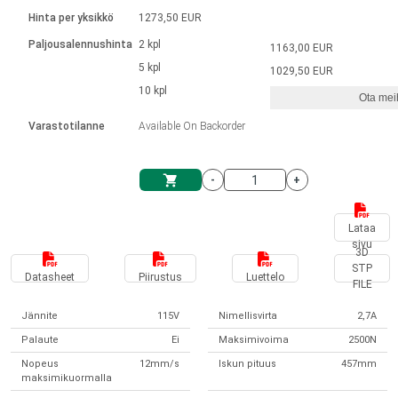
Kieli
Lineaariset toimilaitteet
Kosketinliitännällä
integroitu ohjain
Hinta per yksikkö
1273,50 EUR
Harjatut DC-moottorin ajurit
Synchronous-Asynchronous | 1-4 toimilaitteelle
Askelmoottorien ajurit
Français (EUR)
Ø 28-42| 1-1400 rpm | <= 290 Ncm
Paljousalennushinta
2 kpl
1163,00 EUR
Yksikköjärjestelmä
Solenoidit
DPWM-sarja
Ohjauslaatikot
5 kpl
Kuljetin 2–6 A
1029,50 EUR
Harjattomat tasavirtamoottorien
Italiano (EUR)
10 kpl
Synchronous-Asynchronous | 1-4 toimilaitteelle
Ota meih
arvonlisävero
Virtalähteet
ajurit
Varastotilanne
Available On Backorder
Nederlands (EUR)
Virtalähteet
-
+
Polski (EUR)
Ostoskärry
Lataa
sivu
Norsk (NOK)
3D
STP
Datasheet
Piirustus
Luettelo
FILE
Suomi (EUR)
Jännite
115V
Nimellisvirta
2,7A
Palaute
Ei
Maksimivoima
2500N
Svenska (SEK)
Nopeus
12mm/s
Iskun pituus
457mm
maksimikuormalla