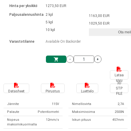
Kieli
Lineaariset toimilaitteet
Kosketinliitännällä
integroitu ohjain
Hinta per yksikkö
1273,50 EUR
Harjatut DC-moottorin ajurit
Synchronous-Asynchronous | 1-4 toimilaitteelle
Askelmoottorien ajurit
Français (EUR)
Ø 28-42| 1-1400 rpm | <= 290 Ncm
Paljousalennushinta
2 kpl
1163,00 EUR
Yksikköjärjestelmä
Solenoidit
DPWM-sarja
Ohjauslaatikot
5 kpl
Kuljetin 2–6 A
1029,50 EUR
Harjattomat tasavirtamoottorien
Italiano (EUR)
10 kpl
Synchronous-Asynchronous | 1-4 toimilaitteelle
Ota meih
arvonlisävero
Virtalähteet
ajurit
Varastotilanne
Available On Backorder
Nederlands (EUR)
Virtalähteet
-
+
Polski (EUR)
Ostoskärry
Lataa
sivu
Norsk (NOK)
3D
STP
Datasheet
Piirustus
Luettelo
FILE
Suomi (EUR)
Jännite
115V
Nimellisvirta
2,7A
Palaute
Potentiometri
Maksimivoima
2500N
Svenska (SEK)
Nopeus
12mm/s
Iskun pituus
457mm
maksimikuormalla