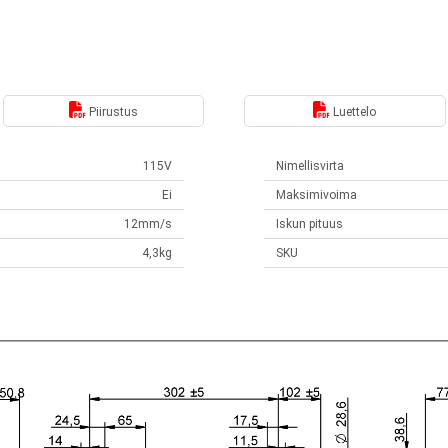
Piirustus
Luettelo
115V
Nimellisvirta
Ei
Maksimivoima
12mm/s
Iskun pituus
4,3kg
SKU