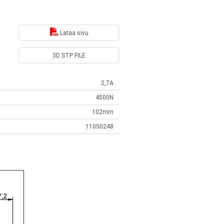
Lataa sivu
3D STP FILE
2,7A
4500N
102mm
11050248