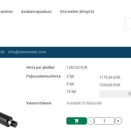
taminen
Asiakastapaukset
Ota meihin yhteyttä
AMA-115-20-B-102-IP65
 30
info@transmotec.com
Hinta per yksikkö
1283,50 EUR
Paljousalennushinta
2 kpl
1170,00 EUR
5 kpl
1034,00 EUR
10 kpl
O
Varastotilanne
Available On Backorder
-
+