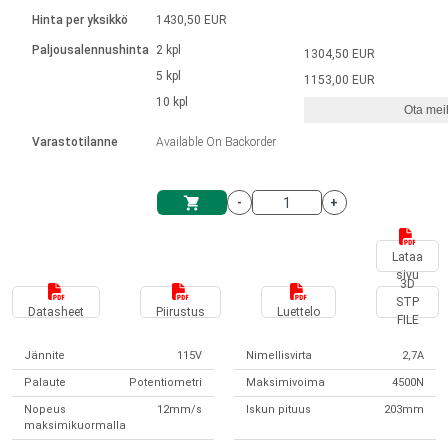
Kieli
Lineaariset toimilaitteet
Kosketinliitännällä
integroitu ohjain
Hinta per yksikkö
1430,50 EUR
Harjatut DC-moottorin ajurit
Synchronous-Asynchronous | 1-4 toimilaitteelle
Askelmoottorien ajurit
Français (EUR)
Ø 28-42| 1-1400 rpm | <= 290 Ncm
Paljousalennushinta
2 kpl
1304,50 EUR
Yksikköjärjestelmä
Solenoidit
DPWM-sarja
Ohjauslaatikot
5 kpl
Kuljetin 2–6 A
1153,00 EUR
Harjattomat tasavirtamoottorien
Italiano (EUR)
10 kpl
Synchronous-Asynchronous | 1-4 toimilaitteelle
Ota meih
arvonlisävero
Virtalähteet
ajurit
Varastotilanne
Available On Backorder
Nederlands (EUR)
Virtalähteet
-
+
Polski (EUR)
Ostoskärry
Lataa
sivu
Norsk (NOK)
3D
STP
Datasheet
Piirustus
Luettelo
FILE
Suomi (EUR)
Jännite
115V
Nimellisvirta
2,7A
Palaute
Potentiometri
Maksimivoima
4500N
Svenska (SEK)
Nopeus
12mm/s
Iskun pituus
203mm
maksimikuormalla