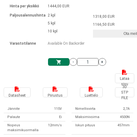
Kieli
Lineaariset toimilaitteet
Kosketinliitännällä
integroitu ohjain
Hinta per yksikkö
1444,00 EUR
Harjatut DC-moottorin ajurit
Synchronous-Asynchronous | 1-4 toimilaitteelle
Askelmoottorien ajurit
Français (EUR)
Ø 28-42| 1-1400 rpm | <= 290 Ncm
Paljousalennushinta
2 kpl
1318,00 EUR
Yksikköjärjestelmä
Solenoidit
DPWM-sarja
Ohjauslaatikot
5 kpl
Kuljetin 2–6 A
1166,50 EUR
Harjattomat tasavirtamoottorien
Italiano (EUR)
10 kpl
Synchronous-Asynchronous | 1-4 toimilaitteelle
Ota meih
arvonlisävero
Virtalähteet
ajurit
Varastotilanne
Available On Backorder
Nederlands (EUR)
Virtalähteet
-
+
Polski (EUR)
Ostoskärry
Lataa
sivu
Norsk (NOK)
3D
STP
Datasheet
Piirustus
Luettelo
FILE
Suomi (EUR)
Jännite
115V
Nimellisvirta
2,7A
Palaute
Ei
Maksimivoima
4500N
Svenska (SEK)
Nopeus
12mm/s
Iskun pituus
457mm
maksimikuormalla