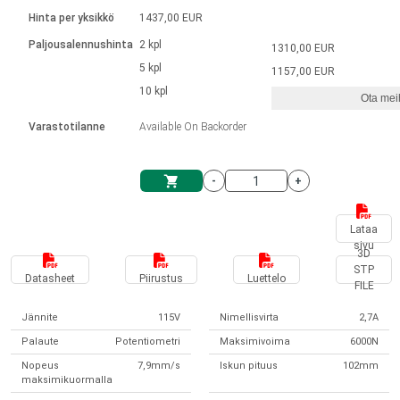
Kieli
Lineaariset toimilaitteet
Kosketinliitännällä
integroitu ohjain
Hinta per yksikkö
1437,00 EUR
Harjatut DC-moottorin ajurit
Synchronous-Asynchronous | 1-4 toimilaitteelle
Askelmoottorien ajurit
Français (EUR)
Ø 28-42| 1-1400 rpm | <= 290 Ncm
Paljousalennushinta
2 kpl
1310,00 EUR
Yksikköjärjestelmä
Solenoidit
DPWM-sarja
Ohjauslaatikot
5 kpl
Kuljetin 2–6 A
1157,00 EUR
Harjattomat tasavirtamoottorien
Italiano (EUR)
10 kpl
Synchronous-Asynchronous | 1-4 toimilaitteelle
Ota meih
arvonlisävero
Virtalähteet
ajurit
Varastotilanne
Available On Backorder
Nederlands (EUR)
Virtalähteet
-
+
Polski (EUR)
Ostoskärry
Lataa
sivu
Norsk (NOK)
3D
STP
Datasheet
Piirustus
Luettelo
FILE
Suomi (EUR)
Jännite
115V
Nimellisvirta
2,7A
Palaute
Potentiometri
Maksimivoima
6000N
Svenska (SEK)
Nopeus
7,9mm/s
Iskun pituus
102mm
maksimikuormalla