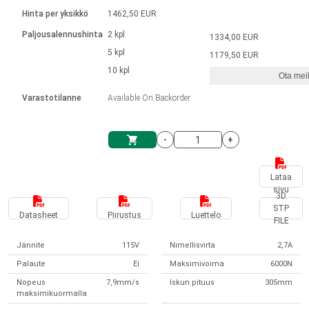
Kieli
Lineaariset toimilaitteet
Kosketinliitännällä
integroitu ohjain
Hinta per yksikkö
1462,50 EUR
Harjatut DC-moottorin ajurit
Synchronous-Asynchronous | 1-4 toimilaitteelle
Askelmoottorien ajurit
Français (EUR)
Ø 28-42| 1-1400 rpm | <= 290 Ncm
Paljousalennushinta
2 kpl
1334,00 EUR
Yksikköjärjestelmä
Solenoidit
DPWM-sarja
Ohjauslaatikot
5 kpl
Kuljetin 2–6 A
1179,50 EUR
Harjattomat tasavirtamoottorien
Italiano (EUR)
10 kpl
Synchronous-Asynchronous | 1-4 toimilaitteelle
Ota meih
arvonlisävero
Virtalähteet
ajurit
Varastotilanne
Available On Backorder
Nederlands (EUR)
Virtalähteet
-
+
Polski (EUR)
Ostoskärry
Lataa
sivu
Norsk (NOK)
3D
STP
Datasheet
Piirustus
Luettelo
FILE
Suomi (EUR)
Jännite
115V
Nimellisvirta
2,7A
Palaute
Ei
Maksimivoima
6000N
Svenska (SEK)
Nopeus
7,9mm/s
Iskun pituus
305mm
maksimikuormalla