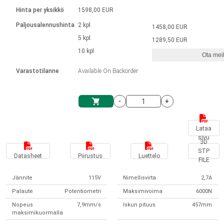
Kieli
Lineaariset toimilaitteet
Kosketinliitännällä
integroitu ohjain
Hinta per yksikkö
1598,00 EUR
Harjatut DC-moottorin ajurit
Synchronous-Asynchronous | 1-4 toimilaitteelle
Askelmoottorien ajurit
Français (EUR)
Ø 28-42| 1-1400 rpm | <= 290 Ncm
Paljousalennushinta
2 kpl
1458,00 EUR
Yksikköjärjestelmä
Solenoidit
DPWM-sarja
Ohjauslaatikot
5 kpl
Kuljetin 2–6 A
1289,50 EUR
Harjattomat tasavirtamoottorien
Italiano (EUR)
10 kpl
Synchronous-Asynchronous | 1-4 toimilaitteelle
Ota meih
arvonlisävero
Virtalähteet
ajurit
Varastotilanne
Available On Backorder
Nederlands (EUR)
Virtalähteet
-
+
Polski (EUR)
Ostoskärry
Lataa
sivu
Norsk (NOK)
3D
STP
Datasheet
Piirustus
Luettelo
FILE
Suomi (EUR)
Jännite
115V
Nimellisvirta
2,7A
Palaute
Potentiometri
Maksimivoima
6000N
Svenska (SEK)
Nopeus
7,9mm/s
Iskun pituus
457mm
maksimikuormalla