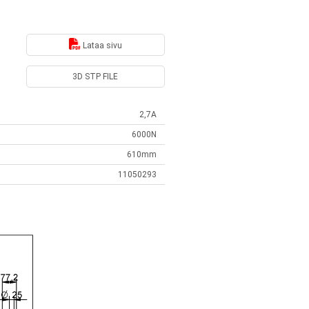
Lataa sivu
3D STP FILE
2,7A
6000N
610mm
11050293