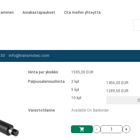
taminen
Asiakastapaukset
Ota meihin yhteyttä
AMA-115-30-B-610-LT-IP65
 30
info@transmotec.com
Hinta per yksikkö
1595,00 EUR
Paljousalennushinta
2 kpl
1456,00 EUR
5 kpl
1289,50 EUR
10 kpl
O
Varastotilanne
Available On Backorder
-
+