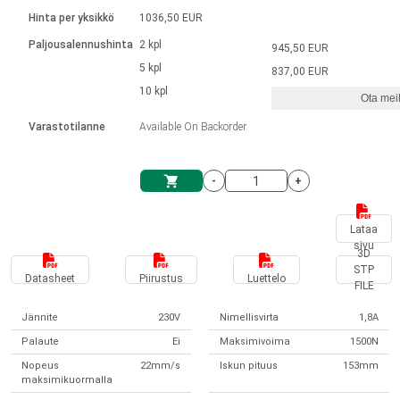
Kieli
Lineaariset toimilaitteet
Kosketinliitännällä
integroitu ohjain
Hinta per yksikkö
1036,50 EUR
Harjatut DC-moottorin ajurit
Synchronous-Asynchronous | 1-4 toimilaitteelle
Askelmoottorien ajurit
Français (EUR)
Ø 28-42| 1-1400 rpm | <= 290 Ncm
Paljousalennushinta
2 kpl
945,50 EUR
Yksikköjärjestelmä
Solenoidit
DPWM-sarja
Ohjauslaatikot
5 kpl
Kuljetin 2–6 A
837,00 EUR
Harjattomat tasavirtamoottorien
Italiano (EUR)
10 kpl
Synchronous-Asynchronous | 1-4 toimilaitteelle
Ota meih
arvonlisävero
Virtalähteet
ajurit
Varastotilanne
Available On Backorder
Nederlands (EUR)
Virtalähteet
-
+
Polski (EUR)
Ostoskärry
Lataa
sivu
Norsk (NOK)
3D
STP
Datasheet
Piirustus
Luettelo
FILE
Suomi (EUR)
Jännite
230V
Nimellisvirta
1,8A
Palaute
Ei
Maksimivoima
1500N
Svenska (SEK)
Nopeus
22mm/s
Iskun pituus
153mm
maksimikuormalla