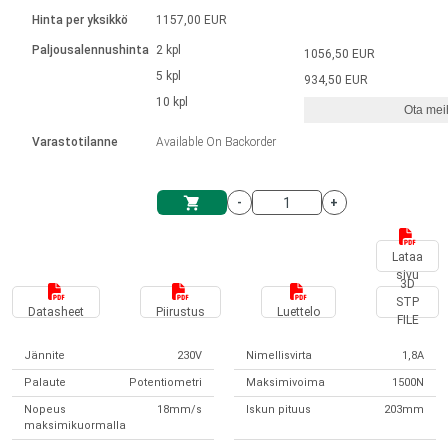
Kieli
Lineaariset toimilaitteet
Kosketinliitännällä
integroitu ohjain
Hinta per yksikkö
1157,00 EUR
Harjatut DC-moottorin ajurit
Synchronous-Asynchronous | 1-4 toimilaitteelle
Askelmoottorien ajurit
Français (EUR)
Ø 28-42| 1-1400 rpm | <= 290 Ncm
Paljousalennushinta
2 kpl
1056,50 EUR
Yksikköjärjestelmä
Solenoidit
DPWM-sarja
Ohjauslaatikot
5 kpl
Kuljetin 2–6 A
934,50 EUR
Harjattomat tasavirtamoottorien
Italiano (EUR)
10 kpl
Synchronous-Asynchronous | 1-4 toimilaitteelle
Ota meih
arvonlisävero
Virtalähteet
ajurit
Varastotilanne
Available On Backorder
Nederlands (EUR)
Virtalähteet
-
+
Polski (EUR)
Ostoskärry
Lataa
sivu
Norsk (NOK)
3D
STP
Datasheet
Piirustus
Luettelo
FILE
Suomi (EUR)
Jännite
230V
Nimellisvirta
1,8A
Palaute
Potentiometri
Maksimivoima
1500N
Svenska (SEK)
Nopeus
18mm/s
Iskun pituus
203mm
maksimikuormalla