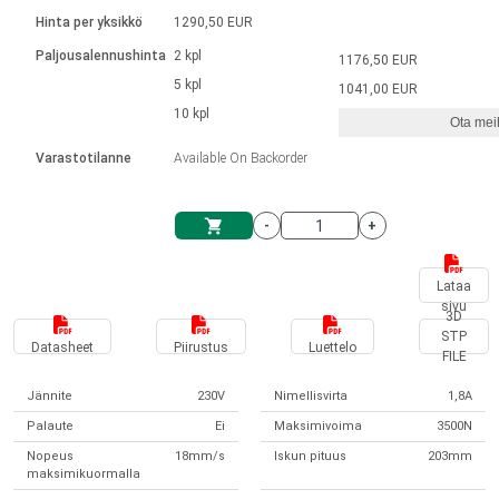
Kieli
Lineaariset toimilaitteet
Kosketinliitännällä
integroitu ohjain
Hinta per yksikkö
1290,50 EUR
Harjatut DC-moottorin ajurit
Synchronous-Asynchronous | 1-4 toimilaitteelle
Askelmoottorien ajurit
Français (EUR)
Ø 28-42| 1-1400 rpm | <= 290 Ncm
Paljousalennushinta
2 kpl
1176,50 EUR
Yksikköjärjestelmä
Solenoidit
DPWM-sarja
Ohjauslaatikot
5 kpl
Kuljetin 2–6 A
1041,00 EUR
Harjattomat tasavirtamoottorien
Italiano (EUR)
10 kpl
Synchronous-Asynchronous | 1-4 toimilaitteelle
Ota meih
arvonlisävero
Virtalähteet
ajurit
Varastotilanne
Available On Backorder
Nederlands (EUR)
Virtalähteet
-
+
Polski (EUR)
Ostoskärry
Lataa
sivu
Norsk (NOK)
3D
STP
Datasheet
Piirustus
Luettelo
FILE
Suomi (EUR)
Jännite
230V
Nimellisvirta
1,8A
Palaute
Ei
Maksimivoima
3500N
Svenska (SEK)
Nopeus
18mm/s
Iskun pituus
203mm
maksimikuormalla