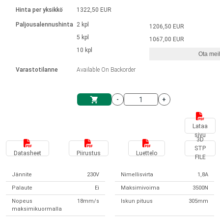
Kieli
Lineaariset toimilaitteet
Kosketinliitännällä
integroitu ohjain
Hinta per yksikkö
1322,50 EUR
Harjatut DC-moottorin ajurit
Synchronous-Asynchronous | 1-4 toimilaitteelle
Askelmoottorien ajurit
Français (EUR)
Ø 28-42| 1-1400 rpm | <= 290 Ncm
Paljousalennushinta
2 kpl
1206,50 EUR
Yksikköjärjestelmä
Solenoidit
DPWM-sarja
Ohjauslaatikot
5 kpl
Kuljetin 2–6 A
1067,00 EUR
Harjattomat tasavirtamoottorien
Italiano (EUR)
10 kpl
Synchronous-Asynchronous | 1-4 toimilaitteelle
Ota meih
arvonlisävero
Virtalähteet
ajurit
Varastotilanne
Available On Backorder
Nederlands (EUR)
Virtalähteet
-
+
Polski (EUR)
Ostoskärry
Lataa
sivu
Norsk (NOK)
3D
STP
Datasheet
Piirustus
Luettelo
FILE
Suomi (EUR)
Jännite
230V
Nimellisvirta
1,8A
Palaute
Ei
Maksimivoima
3500N
Svenska (SEK)
Nopeus
18mm/s
Iskun pituus
305mm
maksimikuormalla