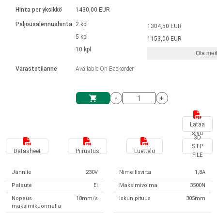
Kieli
Lineaariset toimilaitteet
Kosketinliitännällä
integroitu ohjain
Hinta per yksikkö
1430,00 EUR
Harjatut DC-moottorin ajurit
Synchronous-Asynchronous | 1-4 toimilaitteelle
Askelmoottorien ajurit
Français (EUR)
Ø 28-42| 1-1400 rpm | <= 290 Ncm
Paljousalennushinta
2 kpl
1304,50 EUR
Yksikköjärjestelmä
Solenoidit
DPWM-sarja
Ohjauslaatikot
5 kpl
Kuljetin 2–6 A
1153,00 EUR
Harjattomat tasavirtamoottorien
Italiano (EUR)
10 kpl
Synchronous-Asynchronous | 1-4 toimilaitteelle
Ota meih
arvonlisävero
Virtalähteet
ajurit
Varastotilanne
Available On Backorder
Nederlands (EUR)
Virtalähteet
-
+
Polski (EUR)
Ostoskärry
Lataa
sivu
Norsk (NOK)
3D
STP
Datasheet
Piirustus
Luettelo
FILE
Suomi (EUR)
Jännite
230V
Nimellisvirta
1,8A
Palaute
Ei
Maksimivoima
3500N
Svenska (SEK)
Nopeus
18mm/s
Iskun pituus
305mm
maksimikuormalla