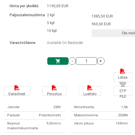
Kieli
Lineaariset toimilaitteet
Kosketinliitännällä
integroitu ohjain
Hinta per yksikkö
1190,00 EUR
Harjatut DC-moottorin ajurit
Synchronous-Asynchronous | 1-4 toimilaitteelle
Askelmoottorien ajurit
Français (EUR)
Ø 28-42| 1-1400 rpm | <= 290 Ncm
Paljousalennushinta
2 kpl
1085,50 EUR
Yksikköjärjestelmä
Solenoidit
DPWM-sarja
Ohjauslaatikot
5 kpl
Kuljetin 2–6 A
960,00 EUR
Harjattomat tasavirtamoottorien
Italiano (EUR)
10 kpl
Synchronous-Asynchronous | 1-4 toimilaitteelle
Ota meih
arvonlisävero
Virtalähteet
ajurit
Varastotilanne
Available On Backorder
Nederlands (EUR)
Virtalähteet
-
+
Polski (EUR)
Ostoskärry
Lataa
sivu
Norsk (NOK)
3D
STP
Datasheet
Piirustus
Luettelo
FILE
Suomi (EUR)
Jännite
230V
Nimellisvirta
1,9A
Palaute
Potentiometri
Maksimivoima
2500N
Svenska (SEK)
Nopeus
9,3mm/s
Iskun pituus
153mm
maksimikuormalla