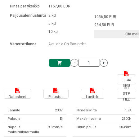
Kieli
Lineaariset toimilaitteet
Kosketinliitännällä
integroitu ohjain
Hinta per yksikkö
1157,00 EUR
Harjatut DC-moottorin ajurit
Synchronous-Asynchronous | 1-4 toimilaitteelle
Askelmoottorien ajurit
Français (EUR)
Ø 28-42| 1-1400 rpm | <= 290 Ncm
Paljousalennushinta
2 kpl
1056,50 EUR
Yksikköjärjestelmä
Solenoidit
DPWM-sarja
Ohjauslaatikot
5 kpl
Kuljetin 2–6 A
934,50 EUR
Harjattomat tasavirtamoottorien
Italiano (EUR)
10 kpl
Synchronous-Asynchronous | 1-4 toimilaitteelle
Ota meih
arvonlisävero
Virtalähteet
ajurit
Varastotilanne
Available On Backorder
Nederlands (EUR)
Virtalähteet
-
+
Polski (EUR)
Ostoskärry
Lataa
sivu
Norsk (NOK)
3D
STP
Datasheet
Piirustus
Luettelo
FILE
Suomi (EUR)
Jännite
230V
Nimellisvirta
1,9A
Palaute
Ei
Maksimivoima
2500N
Svenska (SEK)
Nopeus
9,3mm/s
Iskun pituus
203mm
maksimikuormalla