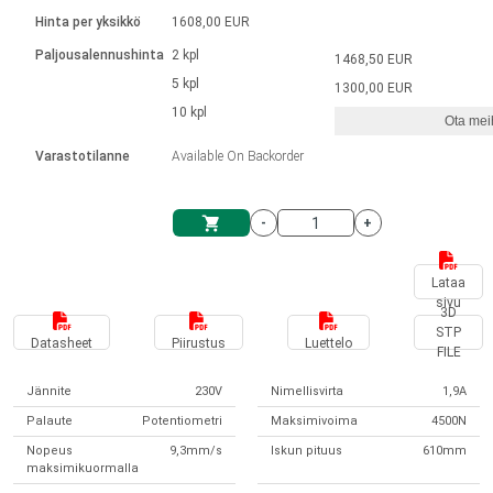
Kieli
Lineaariset toimilaitteet
Kosketinliitännällä
integroitu ohjain
Hinta per yksikkö
1608,00 EUR
Harjatut DC-moottorin ajurit
Synchronous-Asynchronous | 1-4 toimilaitteelle
Askelmoottorien ajurit
Français (EUR)
Ø 28-42| 1-1400 rpm | <= 290 Ncm
Paljousalennushinta
2 kpl
1468,50 EUR
Yksikköjärjestelmä
Solenoidit
DPWM-sarja
Ohjauslaatikot
5 kpl
Kuljetin 2–6 A
1300,00 EUR
Harjattomat tasavirtamoottorien
Italiano (EUR)
10 kpl
Synchronous-Asynchronous | 1-4 toimilaitteelle
Ota meih
arvonlisävero
Virtalähteet
ajurit
Varastotilanne
Available On Backorder
Nederlands (EUR)
Virtalähteet
-
+
Polski (EUR)
Ostoskärry
Lataa
sivu
Norsk (NOK)
3D
STP
Datasheet
Piirustus
Luettelo
FILE
Suomi (EUR)
Jännite
230V
Nimellisvirta
1,9A
Palaute
Potentiometri
Maksimivoima
4500N
Svenska (SEK)
Nopeus
9,3mm/s
Iskun pituus
610mm
maksimikuormalla