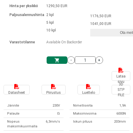
Kieli
Lineaariset toimilaitteet
Kosketinliitännällä
integroitu ohjain
Hinta per yksikkö
1290,50 EUR
Harjatut DC-moottorin ajurit
Synchronous-Asynchronous | 1-4 toimilaitteelle
Askelmoottorien ajurit
Français (EUR)
Ø 28-42| 1-1400 rpm | <= 290 Ncm
Paljousalennushinta
2 kpl
1176,50 EUR
Yksikköjärjestelmä
Solenoidit
DPWM-sarja
Ohjauslaatikot
5 kpl
Kuljetin 2–6 A
1041,00 EUR
Harjattomat tasavirtamoottorien
Italiano (EUR)
10 kpl
Synchronous-Asynchronous | 1-4 toimilaitteelle
Ota meih
arvonlisävero
Virtalähteet
ajurit
Varastotilanne
Available On Backorder
Nederlands (EUR)
Virtalähteet
-
+
Polski (EUR)
Ostoskärry
Lataa
sivu
Norsk (NOK)
3D
STP
Datasheet
Piirustus
Luettelo
FILE
Suomi (EUR)
Jännite
230V
Nimellisvirta
1,9A
Palaute
Ei
Maksimivoima
6000N
Svenska (SEK)
Nopeus
6,3mm/s
Iskun pituus
203mm
maksimikuormalla