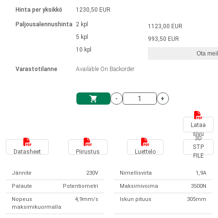
Kieli
Lineaariset toimilaitteet
Kosketinliitännällä
integroitu ohjain
Hinta per yksikkö
1230,50 EUR
Harjatut DC-moottorin ajurit
Synchronous-Asynchronous | 1-4 toimilaitteelle
Askelmoottorien ajurit
Français (EUR)
Ø 28-42| 1-1400 rpm | <= 290 Ncm
Paljousalennushinta
2 kpl
1123,00 EUR
Yksikköjärjestelmä
Solenoidit
DPWM-sarja
Ohjauslaatikot
5 kpl
Kuljetin 2–6 A
993,50 EUR
Harjattomat tasavirtamoottorien
Italiano (EUR)
10 kpl
Synchronous-Asynchronous | 1-4 toimilaitteelle
Ota meih
arvonlisävero
Virtalähteet
ajurit
Varastotilanne
Available On Backorder
Nederlands (EUR)
Virtalähteet
-
+
Polski (EUR)
Ostoskärry
Lataa
sivu
Norsk (NOK)
3D
STP
Datasheet
Piirustus
Luettelo
FILE
Suomi (EUR)
Jännite
230V
Nimellisvirta
1,9A
Palaute
Potentiometri
Maksimivoima
3500N
Svenska (SEK)
Nopeus
4,9mm/s
Iskun pituus
305mm
maksimikuormalla