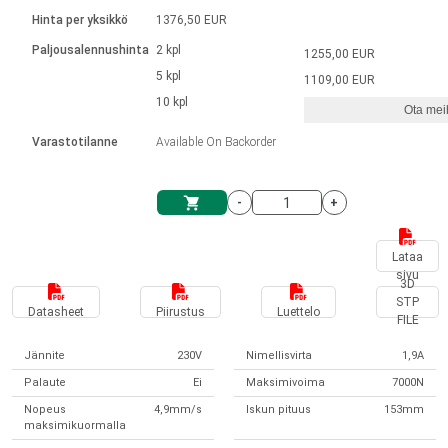
Kieli
Lineaariset toimilaitteet
Kosketinliitännällä
integroitu ohjain
Hinta per yksikkö
1376,50 EUR
Harjatut DC-moottorin ajurit
Synchronous-Asynchronous | 1-4 toimilaitteelle
Askelmoottorien ajurit
Français (EUR)
Ø 28-42| 1-1400 rpm | <= 290 Ncm
Paljousalennushinta
2 kpl
1255,00 EUR
Yksikköjärjestelmä
Solenoidit
DPWM-sarja
Ohjauslaatikot
5 kpl
Kuljetin 2–6 A
1109,00 EUR
Harjattomat tasavirtamoottorien
Italiano (EUR)
10 kpl
Synchronous-Asynchronous | 1-4 toimilaitteelle
Ota meih
arvonlisävero
Virtalähteet
ajurit
Varastotilanne
Available On Backorder
Nederlands (EUR)
Virtalähteet
-
+
Polski (EUR)
Ostoskärry
Lataa
sivu
Norsk (NOK)
3D
STP
Datasheet
Piirustus
Luettelo
FILE
Suomi (EUR)
Jännite
230V
Nimellisvirta
1,9A
Palaute
Ei
Maksimivoima
7000N
Svenska (SEK)
Nopeus
4,9mm/s
Iskun pituus
153mm
maksimikuormalla