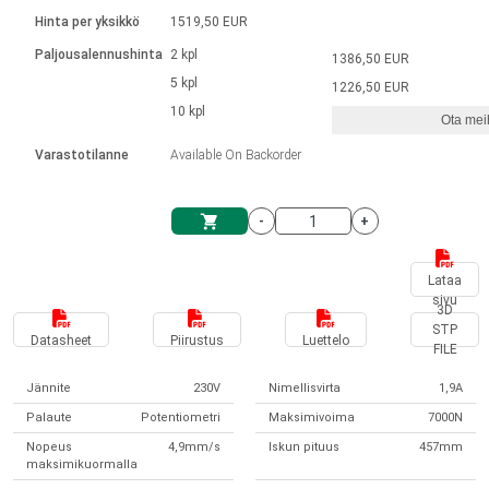
Kieli
Lineaariset toimilaitteet
Kosketinliitännällä
integroitu ohjain
Hinta per yksikkö
1519,50 EUR
Harjatut DC-moottorin ajurit
Synchronous-Asynchronous | 1-4 toimilaitteelle
Askelmoottorien ajurit
Français (EUR)
Ø 28-42| 1-1400 rpm | <= 290 Ncm
Paljousalennushinta
2 kpl
1386,50 EUR
Yksikköjärjestelmä
Solenoidit
DPWM-sarja
Ohjauslaatikot
5 kpl
Kuljetin 2–6 A
1226,50 EUR
Harjattomat tasavirtamoottorien
Italiano (EUR)
10 kpl
Synchronous-Asynchronous | 1-4 toimilaitteelle
Ota meih
arvonlisävero
Virtalähteet
ajurit
Varastotilanne
Available On Backorder
Nederlands (EUR)
Virtalähteet
-
+
Polski (EUR)
Ostoskärry
Lataa
sivu
Norsk (NOK)
3D
STP
Datasheet
Piirustus
Luettelo
FILE
Suomi (EUR)
Jännite
230V
Nimellisvirta
1,9A
Palaute
Potentiometri
Maksimivoima
7000N
Svenska (SEK)
Nopeus
4,9mm/s
Iskun pituus
457mm
maksimikuormalla