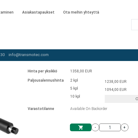
taminen
Asiakastapaukset
Ota meihin yhteyttä
AMA-230-5-B-102-POT-IP65
 30
info@transmotec.com
5
Hinta per yksikkö
1358,00 EUR
Paljousalennushinta
2 kpl
1238,00 EUR
5 kpl
1094,00 EUR
10 kpl
O
Varastotilanne
Available On Backorder
-
+