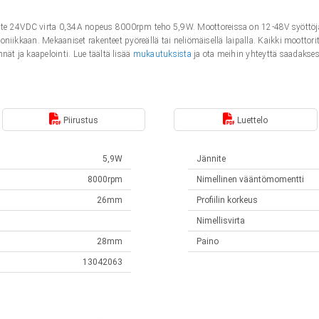
te 24VDC virta 0,34A nopeus 8000rpm teho 5,9W. Moottoreissa on 12-48V syöttöjänni
troniikkaan. Mekaaniset rakenteet pyöreällä tai neliömäisellä laipalla. Kaikki moottor
nät ja kaapelointi. Lue täältä lisää
mukautuksista
ja ota meihin yhteyttä saadaksesi
Piirustus
Luettelo
5,9W
Jännite
8000rpm
Nimellinen vääntömomentti
26mm
Profiilin korkeus
Nimellisvirta
28mm
Paino
13042063