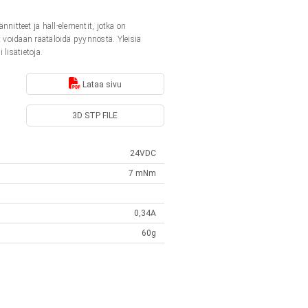
tteet ja hall-elementit, jotka on
it voidaan räätälöidä pyynnöstä. Yleisiä
 lisätietoja.
Lataa sivu
3D STP FILE
24VDC
7 mNm
0,34A
60g