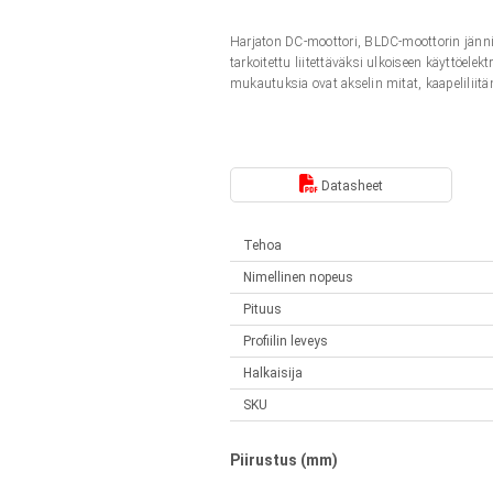
Lineaariset toimilaitteet
Synchronous-Asynchronous | 1-4 toimilaitteelle
Harjaton DC-moottori, BLDC-moottorin jänni
Français (EUR)
Ohjauslaatikot
tarkoitettu liitettäväksi ulkoiseen käyttöelek
Solenoidit
mukautuksia ovat akselin mitat, kaapeliliitän
Synchronous-Asynchronous | 1-4 toimilaitteelle
Italiano (EUR)
Virtalähteet
Nederlands (EUR)
Datasheet
Virtalähteet
Polski (EUR)
Tehoa
Nimellinen nopeus
Norsk (NOK)
Pituus
Profiilin leveys
Halkaisija
Suomi (EUR)
SKU
Svenska (SEK)
Piirustus (mm)