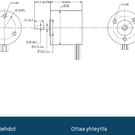
öehdot
öehdot
Ottaa yhteyttä
Ottaa yhteyttä