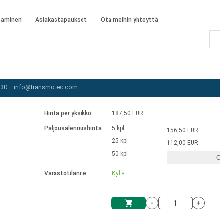
taminen
Asiakastapaukset
Ota meihin yhteyttä
C motors external driver
/
BR2826-24
 30
info@transmotec.com
Hinta per yksikkö
187,50 EUR
Paljousalennushinta
5 kpl
156,50 EUR
25 kpl
112,00 EUR
50 kpl
O
Varastotilanne
Kyllä
-
+