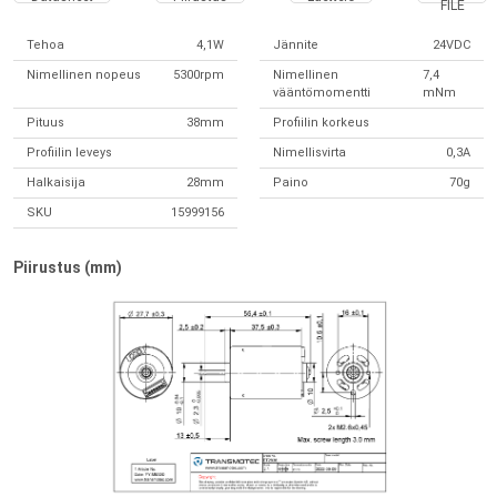
FILE
Tehoa
4,1W
Jännite
24VDC
Nimellinen nopeus
5300rpm
Nimellinen
7,4
vääntömomentti
mNm
Pituus
38mm
Profiilin korkeus
Profiilin leveys
Nimellisvirta
0,3A
Halkaisija
28mm
Paino
70g
SKU
15999156
Piirustus (mm)