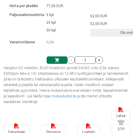
Kieli
Lineaariset toimilaitteet
Kosketinliitännällä
integroitu ohjain
Hinta per yksikkö
77,50 EUR
Harjatut DC-moottorin ajurit
Synchronous-Asynchronous | 1-4 toimilaitteelle
Askelmoottorien ajurit
Français (EUR)
Ø 28-42| 1-1400 rpm | <= 290 Ncm
Paljousalennushinta
5 kpl
62,00 EUR
Yksikköjärjestelmä
Solenoidit
DPWM-sarja
Ohjauslaatikot
25 kpl
Kuljetin 2–6 A
52,00 EUR
Harjattomat tasavirtamoottorien
Italiano (EUR)
50 kpl
Synchronous-Asynchronous | 1-4 toimilaitteelle
Ota meih
arvonlisävero
Virtalähteet
ajurit
Varastotilanne
Kyllä
Nederlands (EUR)
Virtalähteet
-
+
Polski (EUR)
Harjaton DC-moottori, BLDC-moottorin jännite 24VDC virta 0,3A nopeus
Ostoskärry
5300rpm teho 4,1W. Moottoreissa on 12-48V syöttöjännitteet ja hall-elementit,
jotka on tarkoitettu liitettäväksi ulkoiseen käyttöelektroniikkaan. Mekaaniset
Norsk (NOK)
rakenteet pyöreällä tai neliömäisellä laipalla. Kaikki moottorit voidaan
räätälöidä pyynnöstä. Yleisiä mukautuksia ovat akselin mitat, kaapeliliitännät
ja kaapelointi. Lue täältä lisää
mukautuksista
ja ota meihin yhteyttä
Suomi (EUR)
saadaksesi lisätietoja.
Lataa
Svenska (SEK)
sivu
3D
STP
Datasheet
Piirustus
Luettelo