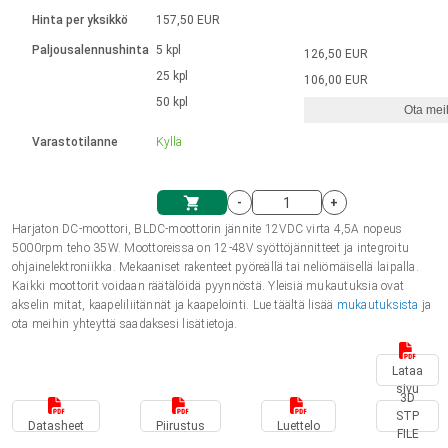
Kieli
Lineaariset toimilaitteet
Kosketinliitännällä
integroitu ohjain
Hinta per yksikkö
157,50 EUR
Harjatut DC-moottorin ajurit
Synchronous-Asynchronous | 1-4 toimilaitteelle
Askelmoottorien ajurit
Français (EUR)
Ø 28-42| 1-1400 rpm | <= 290 Ncm
Paljousalennushinta
5 kpl
126,50 EUR
Yksikköjärjestelmä
Solenoidit
DPWM-sarja
Ohjauslaatikot
25 kpl
Kuljetin 2–6 A
106,00 EUR
Harjattomat tasavirtamoottorien
Italiano (EUR)
50 kpl
Synchronous-Asynchronous | 1-4 toimilaitteelle
Ota meih
arvonlisävero
Virtalähteet
ajurit
Varastotilanne
Kyllä
Nederlands (EUR)
Virtalähteet
-
+
Polski (EUR)
Harjaton DC-moottori, BLDC-moottorin jännite 12VDC virta 4,5A nopeus
Ostoskärry
5000rpm teho 35W. Moottoreissa on 12-48V syöttöjännitteet ja integroitu
ohjainelektroniikka. Mekaaniset rakenteet pyöreällä tai neliömäisellä laipalla.
Norsk (NOK)
Kaikki moottorit voidaan räätälöidä pyynnöstä. Yleisiä mukautuksia ovat
akselin mitat, kaapeliliitännät ja kaapelointi. Lue täältä lisää
mukautuksista
ja
ota meihin yhteyttä saadaksesi lisätietoja.
Suomi (EUR)
Lataa
sivu
3D
Svenska (SEK)
STP
Datasheet
Piirustus
Luettelo
FILE