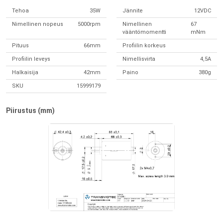
Tehoa
35W
Jännite
12VDC
Nimellinen nopeus
5000rpm
Nimellinen
67
vääntömomentti
mNm
Pituus
66mm
Profiilin korkeus
Profiilin leveys
Nimellisvirta
4,5A
Halkaisija
42mm
Paino
380g
SKU
15999179
Piirustus (mm)